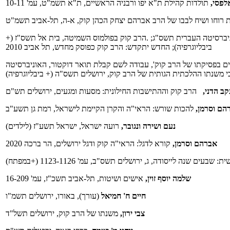
לפסי,
תולדות קהילת ת"א יפו ורבניה הראשיים, ת"א תשמ"ט, עמ' 10-11
 רוחו ושיח לבבו של הרב אברהם יצחק הכהן קוק, א-ה, תל-אביב תשמ"ט
ניברסיטה העברית תשס"ג; .הרב קוק בפולמוס השמיטה, בית אל תשס"ז (+
ביבליוגרפיה); החדש יתקדש: הרב קוק כפוסק מחדש, תל אביב 2010
יים בפסיקתו של הרב קוק', עבודה לשם קבלת תואר דוקטור, האוניברסיטה
 משנתו ההלכתית הגותית של הרב קוק, ירושלים תשס"ה (+ ביבליוגרפיה)
קב הדני,
‏ הרב קוק וההתישבות החילונית: מסעות ומגעים, ירושלים תש"ם
רהם וסרמן,
להכות שורש: הראי"ה והקרן הקיימת לישראל, רמת גן תשע"ב
נעם ושירה ונגובר,
רועה ישראל, ישראל תשע"ז (לילדים)
אברהם וסרמן,
קורא לדגל: הראי"ה קוק ודגל ירושלים, הר ברכה 2020
ים שנה לייסודה, ג, ירושלים תשס"ב, עמ' 1123-1126 (+במפתח)
שלמה יוסף זוין,
אישים ושיטות, תל-אביב תשכ"ז, עמ' 16-209
חיים ח' חמיאל
(עורך),
באורו, ירושלים תשמ"ו
צבי ירון,
משנתו של הרב קוק, ירושלים תשל"ד