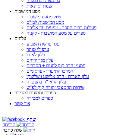
בר-מצוה ובת-מצוה
הצגות וסדנאות
מסע המושבות
טיול מסע המושבות
מסע המושבות לבי"ס
פעילות בבית הספר - מגיעים עד אליכם
ספרים על מסע המושבות - לקניה
עלונים
עלון פרשת השבוע
ערפילי טוהר
עלון לאורו
עלון מגד ירחים
פתגמי הרב קוק לחגים + הסברים
המרכז התיעודי - פרסומים
עלון הארות - הרב אלישע וישליצקי
עלון הראי"ה בהפטרה
שיחות הרב צבי יהודה קוק לפ"ש
ספרים ותמונות למכירה
ספרים למכירה
צור קשר
שתף
הדפסה
שלח כתבה