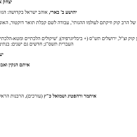
יצחק א
יהושע ב' בארי,
אוהב ישראל בקדושה: הגות
 של הרב קוק וזיקתם לעולמו ההגותי', עבודה לשם קבלת תואר דוקטור, האו
 קוק זצ"ל, ירושלים תש"ס (+ ביבליוגרפיה); 'שיקולים הלכתיים ומטא-הלכת
העברית תשס"ג; חדשים גם ישנים: בנתיבי
יע
איתם הנקין ואב
איתמר ורהפטיג ושמואל כ"ץ
(עורכים), הרבנות הראשית: שבע