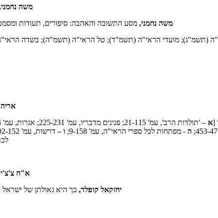
משה נחמני,
משה נחמני,
מסע התשובה והאהבה: סיפורים, תעודות ומסמכים 
ה (תשמ"ג); מועדי הראי"ה (תשמ"ד); טל הראי"ה (תשמ"ה); בשדה הראי"ה 
אריה 
[
א
– 'תולדות הרב', עמ' 21-115; פנינים מדבריו, עמ' 225-231; אגרות, עמ' 349-553;
ה
- מפתחות לכל ספרי הראי"ה, עמ' 9-158;
ו –
דרשות, עמ' 102-152; אגרות וכרוזים, עמ' 169-205; אמירות יפות, עמ' 459-466;
לכתביו, עמ' -400
א"ח צ'צ'יק
יחזקאל קופלד,
כך היא גאולתן של ישראל :