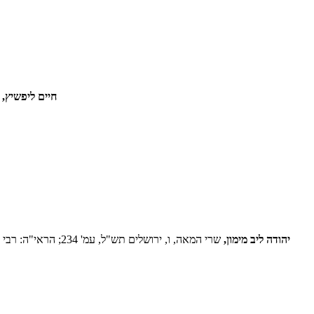
חיים ליפשיץ,
ה
יהודה ליב מימון,
שרי המאה, ו, ירושלים תש"ל, עמ' 234; הראי"ה: רבי אברהם יצחק הכהן קוק, ירושלים תשכ"ה