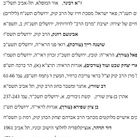
ז"א רבינר
, אור המופלא, תל-אביב תשל"ב
ם תשנ"ד; פאר ישראל: מסכת חייו של הרב קוק, ירושלים תשנ"ח (לילדים)
חיים של יצירה: ישיבת "מרכז הרב" לדורותיה, ירושלים תשנ"ח; ב, תשפ"א
אבינועם רוזנק,
הרב קוק, ירושלים תשס"ז
שושנה רייך (עורכת),
רואי פני הראי"ה, ירושלים תשע"ב
אל (עורך),
הראי"ה: קובץ, ירושלים תשכ"ו; זכרון ראי"ה, ירושלים תשמ"ו
רי יצחק שבט ועוד (עורכים),
אגרות הראיה: תרצ"א (א), הר ברכה תש"פ
 מרן הרב קוק זצ”ל בראי עריכת כרוזיו',
דב שוורץ,
אתגר ומשבר בחוג הרב קוק, תל אביב תשס"א
אהרן בן-ציון שורין, קשת גיבורים, א, ירושלים תשכ"ד, עמ' 237-243
בן ציון שפירא (עורך),
אגרות לראי"ה, ירושלים תש"ן
רקים אישיים מלוקטים מכתבי הרב אברהם יצחק הכהן קוק, רמת גן תשס"ח
דוד תדהר,
אנציקלופדיה לחלוצי הישוב ובוניו, תל אביב 1961