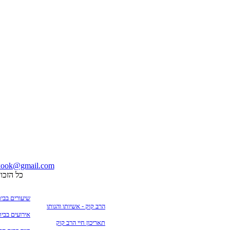
vkook@gmail.com
© כל הזכ
שיעורים בבי
הרב קוק - אשיותו והגותו
אירועים בבי
תאריכון חיי הרב קוק