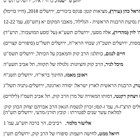
יוחנן מ' ישמח,
כרוזי ראיה, ירושלים תש"ס
ראל כהן (עורך),
מציאות קטן: פנקס ביכורים, ירושלים 2018, (חייו בזיימל)
נסיעת הרבנות הראשית - הגלילה', מאבני המקום יא (תש"ס), עמ' 12-22
' לוין (מהדיר),
אלה מסעי, ירושלים תשע"א (על 'מסע המושבות', תרע"ד)
ות, מסות, ירושלים תשכ"ה; שבחי הראי"ה, ירושלים תשל"ט (סיפורים קצרים)
חיים לנגזם,
כותלנו: הרב קוק והמאבק על הכותל, ירושלים תשס"ט
מיכל לניר,
הרב קוק והציונות: גלגולה של תקווה, תל אביב תשע"ה
ראובן מאמו,
החינוך בראי"ה, ירושלים תשנ"ח
רן,
הרבנות הראשית לארץ ישראל: יסודה וארגונה, ירושלים-נתניה תשל"ג
 ויצחק רקנטי,
דמותו המאירה של מרן הרב קוק, תל אביב תשמ"ז (לילדים)
ים תרצ"ז-ח, עמ' ז-קסז; זכרון לנשמת הגאון הרב אברהם יצחק הכהן קוק:
למלאת עשר שנים לפטירתו : קובץ תורני-מדעי, ירושלים תש"ה]
אליעזר מלמד
, רביבים, הר ברכה תש"ע, עמ' 1
רזיאל ממט,
לחישה רועמת: סיפורו של הרב קוק,
ירושלים תש"ן