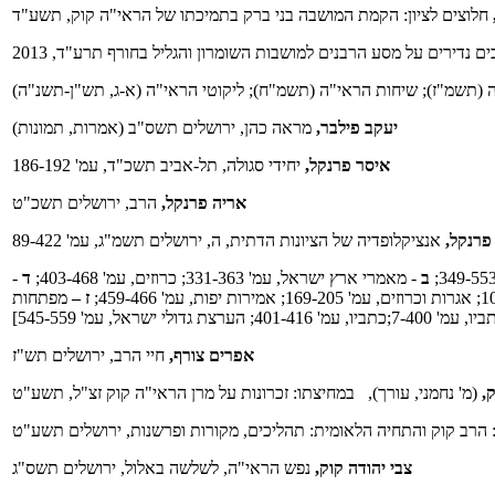
חלוצים לציון: הקמת המושבה בני ברק בתמיכתו של הראי"ה קוק, תשע"ד
נדירים על מסע הרבנים למושבות השומרון והגליל בחורף תרע"ד, 2013
(תשמ"ז); שיחות הראי"ה (תשמ"ח); ליקוטי הראי"ה (א-ג, תש"ן-תשנ"ה)
יעקב פילבר,
מראה כהן, ירושלים תשס"ב (אמרות, תמונות)
איסר פרנקל,
יחידי סגולה, תל-אביב תשכ"ד, עמ' 186-192
אריה פרנקל,
הרב, ירושלים תשכ"ט
פרנקל,
אנציקלופדיה של הציונות הדתית, ה, ירושלים תשמ"ג, עמ' 89-422
ב
- מאמרי ארץ ישראל, עמ' 331-363; כרוזים, עמ' 403-468;
ד
-
ז –
מפתחות
7;כתביו, עמ' 401-416; הערצת גדולי ישראל, עמ' 545-559]
אפרים צורף,
חיי הרב, ירושלים תש"ז
,
(מ' נחמני, עורך), במחיצתו: זכרונות על מרן הראי"ה קוק זצ"ל, תשע"ט
 הרב קוק והתחיה הלאומית: תהליכים, מקורות ופרשנות, ירושלים תשע"ט
צבי יהודה קוק,
נפש הראי"ה,
לשלשה באלול, ירושלים תשס"ג