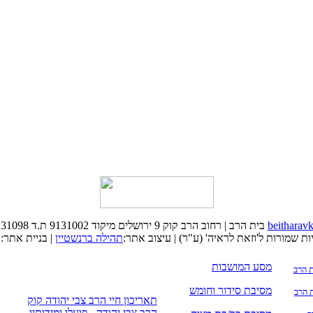
beithara
בית הרב | רחוב הרב קוק 9 ירושלים מיקוד 9131002 ת.ד 31098 טל: 02-6232560
ויות שמורות ל'וזאת לראיה' (ע"ר) | עיצוב אתר:
תהילה ברנשטיין
| בניית אתר:
מסע המושבות
ת הרב
מסיבת סידור וחומש
ת הרב
תאריכון חיי הרב צבי יהודה קוק
הרב צבי יהודה - פועלו ומידותיו