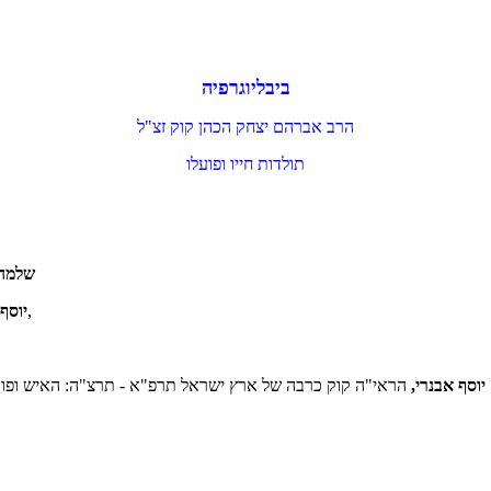
ביבליוגרפיה
הרב אברהם יצחק הכהן קוק זצ"ל
תולדות חייו ופועלו
שלמה 
מסורת וחידוש: פועלו של הראי"ה קוק ביפו בשנים תרס"ד-תרע"ד,
יוסף 
יוסף אבנרי,
הראי"ה קוק כרבה של ארץ ישראל תרפ"א - תרצ"ה: האיש ופועלו