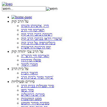
על הרב קוק
חייו, אישיותו והגותו
תאריכון חיי הרב
רשימת כתבי הרב קוק
שיעורי וידאו בכתבי הרב קוק
ביבליוגרפיה על הרב קוק
יומן הרבנות הראשית
על הרב צבי יהודה קוק
תאריכון חיי הרצי"ה
פועלו ומידותיו
חומרי לימוד
על בית הרב
תיאור הבית
ביקור וסיור ב'בית הרב'
סיורים ופעילויות
סיור ופעילות בבית הרב
סיור ביפו
סיורים בירושלים
מסע המושבות
מסיבת סידור וחומש