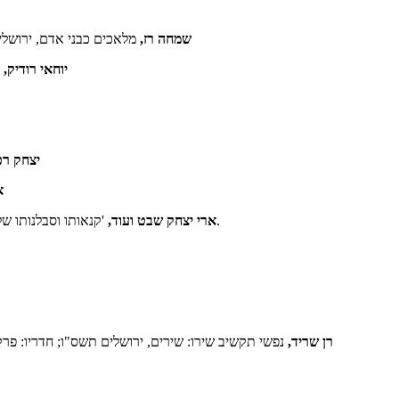
שמחה רז,
מלאכים כבני אדם, ירושלי
יוחאי רודיק,
יצחק רפ
א
המעין ד (תמוז תש"פ), עמ' 61-66.
ארי יצחק שבט ועוד,
'קנאותו וסבלנותו של
רן שריד,
נפשי תקשיב שירו: שירים, ירושלים תשס"ו; חדריו: פ