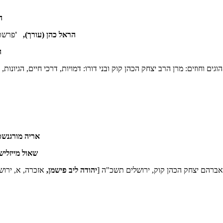
ה
הראל כהן (עורך), '
פרשת 
ה
וגים וחוזים: מרן הרב יצחק הכהן קוק ובני דורו: דמויות, דרכי חיים, הגיונ
אריה מורגנשט
שאול מייזליש
[
יהודה ליב פישמן,
אזכרה, א, ירושל